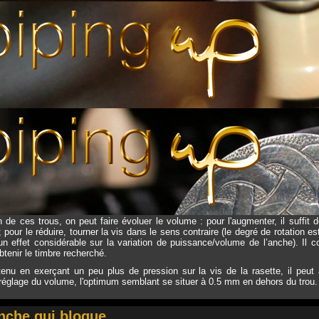
mm au-dessus du niveau du fil
dessous de la moitié de sa longueur/coulisse supérieure au niveau du fil
un embout en gomme, un corps en carbone et en inox, une rasette en inox et u
alement 3 vis de réglage : une pour la longueur de la lamelle, une pour la
si jouer sur la puissance (vis du dessous).
ance
raudages représentant les puissances faible (trou 1), medium (trou 2) et forte
 initial (trou 2) est satisfaisant.
 de ces trous, on peut faire évoluer le volume : pour l'augmenter, il suffit d
 pour le réduire, tourner la vis dans le sens contraire (le degré de rotation e
un effet considérable sur la variation de puissance/volume de l’anche). Il co
btenir le timbre recherché.
enu en exerçant un peu plus de pression sur la vis de la rasette, il peut ar
 réglage du volume, l'optimum semblant se situer à 0.5 mm en dehors du trou.
nche qui bloque