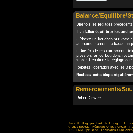
Balance/Equilibre/St
Une fois les réglages précédents e
Il va falloir
équilibrer les anche
• Placez un bouchon sur votre so
au même moment, le basse un peu
• Une fois le résultat obtenu, f
pression. Si les bourdons restent
stable. Peaufinez le réglage com
Répétez l'opération avec les 3 bo
Réalisez cette étape régulière
Remerciements/Sou
Robert Crozier
Accueil
-
Bagpipe
-
Lutherie Bretagne
-
Luther
Anches Roseau
-
Réglages Omega Crozier
-
Po
PB
-
FMM Pipe Band
-
Fabrication d'une Anch