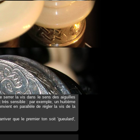
ne lamelle en fibre de carbone.
 rasette et une pour courber le corps de
 (trou 3). Sur la plupart des lutheries, le
e serrer la vis dans le sens des aiguilles
st très sensible : par exemple, un huitième
nvient en parallèle de régler la vis de la
river que le premier ton soit 'gueulard',