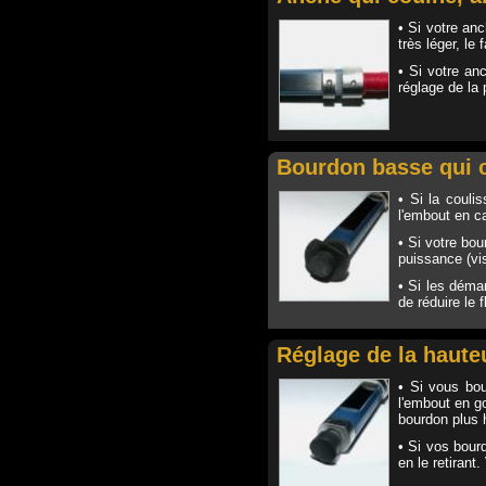
• Si votre anc
très léger, le
• Si votre an
réglage de la
Bourdon basse qui 
• Si la couli
l'embout en c
• Si votre bo
puissance (vis
• Si les démar
de réduire le f
Réglage de la haute
• Si vous bou
l'embout en g
bourdon plus 
• Si vos bour
en le retirant