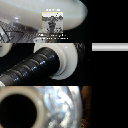
Bill Millin
Adhérez au projet de
statue en son honneur
um
anches de chanter, bourdons, son, échelle, lutherie...
Réglages Omega Crozier
 Optimisation > Bourdons > Réglages Omega Crozier
e dans le bourdon
, bien droite. L'assise
he.
nte le diapason (+ aigu).
grave).
te (+ grave)
ë)