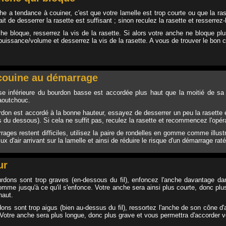
he a tendance à couiner, c'est que votre lamelle est trop courte ou que la ras
 fait de desserrer la rasette est suffisant ; sinon reculez la rasette et resserre
che bloque, resserrez la vis de la rasette. Si alors votre anche ne bloque plu
 puissance/volume et desserrez la vis de la rasette. A vous de trouver le bon
couine au démarrage
sse inférieure du bourdon basse est accordée plus haut que la moitié de sa
aoutchouc.
urdon est accordé à la bonne hauteur, essayez de desserrer un peu la rasette e
 du dessous). Si cela ne suffit pas, reculez la rasette et recommencez l'opér
rages restent difficiles, utilisez la paire de rondelles en gomme comme illustr
lux d'air arrivant sur la lamelle et ainsi de réduire le risque d'un démarrage raté
ur
rdons sont trop graves (en-dessous du fil), enfoncez l'anche davantage d
omme jusqu'à ce qu'il s'enfonce. Votre anche sera ainsi plus courte, donc plu
haut.
dons sont trop aigus (bien au-dessus du fil), ressortez l'anche de son cône 
. Votre anche sera plus longue, donc plus grave et vous permettra d'accorder 