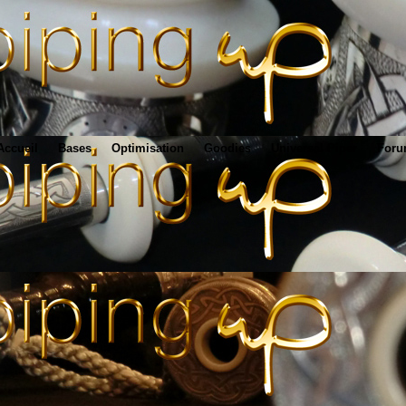
Accueil
Bases
Optimisation
Goodies
Universal Piper
For
www.pipingup.com
- tout pour la cornemuse écossaise : réglage / optimisation des 
www.pipingup.com
>
taux
er, le point initial est de s'assurer que l'
anche est fermement maintenu
 être nette sans avoir le moindre bout de fil à couvrir la partie ouverte de l'anc
n dans le cône d'anche du bourdon, on raccourcit la longueur du tuyau : on mo
jours ajouter du fil), on allonge la longueur du tuyau : on baisse le diapason (+ 
, on joue sur la longueur du tuyau :
par rapport au niveau du fil allonge la longueur du tuyau : on baisse ainsi la no
ar rapport au fil raccourcit la longueur du tuyau : on monte ainsi la note (+ aigu
optimal des bourdons correspond au réglage :