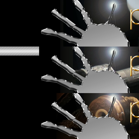
Principes fondamen
• Comme pour les anches de chant
(filassage du bas de l'anche) doit
• En enfonçant l'anche de bourdo
En retirant l'anche (veillez à tou
• Lorsque l'on accorde un bourdon
- le fait de s'accorder plus haut 
- le fait de s'accorder plus bas p
• Gardez en mémoire que le son 