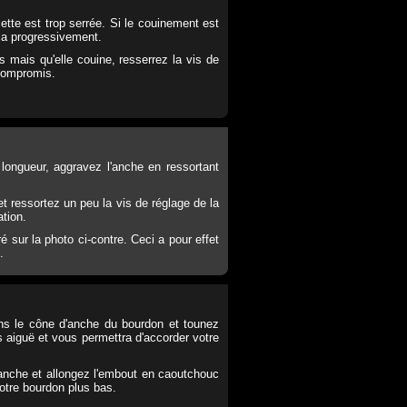
ette est trop serrée. Si le couinement est
z-la progressivement.
s mais qu'elle couine, resserrez la vis de
 compromis.
 longueur, aggravez l'anche en ressortant
t ressortez un peu la vis de réglage de la
ation.
é sur la photo ci-contre. Ceci a pour effet
.
ans le cône d'anche du bourdon et tounez
s aiguë et vous permettra d'accorder votre
d'anche et allongez l'embout en caoutchouc
votre bourdon plus bas.