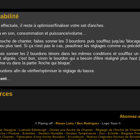
abilité
ffectués, il reste à optimiser/finaliser votre set d'anches.
s
en son, consommation et puissance/volume...
uche de chanter, faites sonner les 3 bourdons puis soufflez juqu'au 'blocag
 plus tard. Si ça n'est pas le cas, peaufinez les réglages comme vu préc
aites sonner les 2 bourdons ténors dans les mêmes conditions et soufflez un pe
 alignés, c'est bon, sinon le bourdon qui a besoin d'être réaligné plus haut (
me vu dans la partie 'Anche qui bloque'.
urdons afin de vérifier/optimiser le réglage du basse.
ment
...
rces
Abonnez-v
© Piping uP -
Ronan Latry / Ben Rodriguez
- Logo Toun ®
ie Glasgow
-
Lutherie Edinburgh
-
Choisir une Anche de Chanter
-
Réglage de l'Anche de Chante
che / Posture
-
Entretien
-
Gestion Humidité
-
Gestion Température
-
Son
-
Echelle
-
Bagpipe Pro
e Chanter
-
Fabrication d'une Anche Bourdon
-
Accordeurs
-
Notices Originales Anches de Bourd