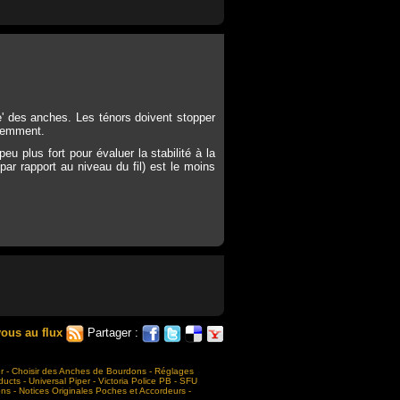
e' des anches. Les ténors doivent stopper
édemment.
u plus fort pour évaluer la stabilité à la
par rapport au niveau du fil) est le moins
ous au flux
Partager :
r
-
Choisir des Anches de Bourdons
-
Réglages
ducts
-
Universal Piper
-
Victoria Police PB
-
SFU
ons
-
Notices Originales Poches et Accordeurs
-