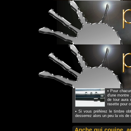
- ténors : coulisse entre 1 et 5 
- basse : coulisse inférieure en-
Vue d'ensemble
On distingue 
On observe ég
l'anche et ain
Réglage de la puiss
Voici les 3 ta
réglage medium
• Pour chacun
d'une montre ;
de tour aura 
rasette pour o
• Si vous préférez le timbre obt
desserrez alors un peu la vis de
Anche qui couine, a